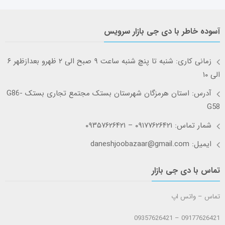
آسوده خاطر با دی جی بازار سرویس
زمانی کاری: شنبه تا پنچ شنبه ساعت ۹ صبح الی ۲ ظهرو بعدازظهر ۶
الی ۱۰
آدرس: استان هرمزگان شهرستان بستک مجتمع تجاری بستک G86-
G58
شمار تماس: ۰۹۱۷۷۶۲۶۴۲۱ – ۰۹۳۵۷۶۲۶۴۲۱
ایمیل: daneshjoobazaar@gmail.com
تماس با دی جی بازار
تماس – واتس اپ
09177626421 – 09357626421