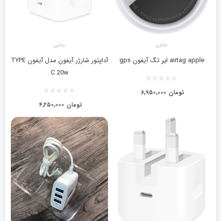
جانبی
جانبی
airtag apple ایر تگ آیفون gps
آداپتور شارژر آیفون مدل آیفون TYPE
C 20w
تومان
۶,۹۵۰,۰۰۰
تومان
۴,۲۵۰,۰۰۰