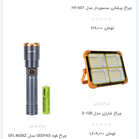
چراغ پیشانی سنسوردار مدل HY-601
تومان
۹۱۹,۰۰۰
چراغ شارژی
چراغ شارژی مدل D-108
چراغ شارژی
تومان
۱,۷۰۹,۰۰۰
چراغ قوه GEEPAS مدل GFL4658Z