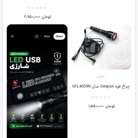
تومان
۲,۹۵۰,۰۰۰
جانبی
چراغ قوه Geepas مدل GFL4659N
تومان
۱,۵۵۰,۰۰۰