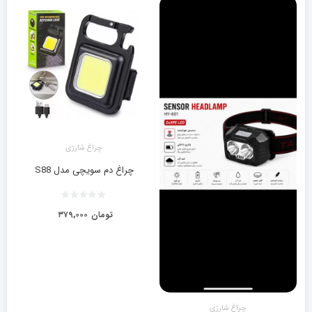
چراغ شارژی
چراغ دم سویچی مدل S88
تومان
۳۷۹,۰۰۰
چراغ شارژی