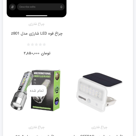
چراغ شارژی
چراغ قوه LED شارژی مدل z801
تومان
۲,۸۵۰,۰۰۰
تمام شده
چراغ شارژی
چراغ شارژی