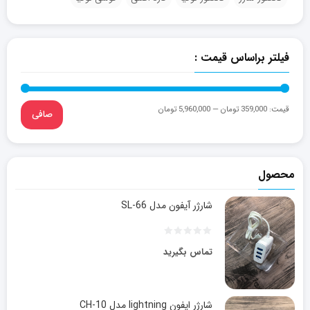
فیلتر براساس قیمت :
قيمت:
359,000 تومان
—
5,960,000 تومان
صافی
محصول
شارژر آیفون مدل SL-66
تماس بگیرید
شارژر ایفون lightning مدل CH-10