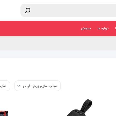
درباره ما
سنجش