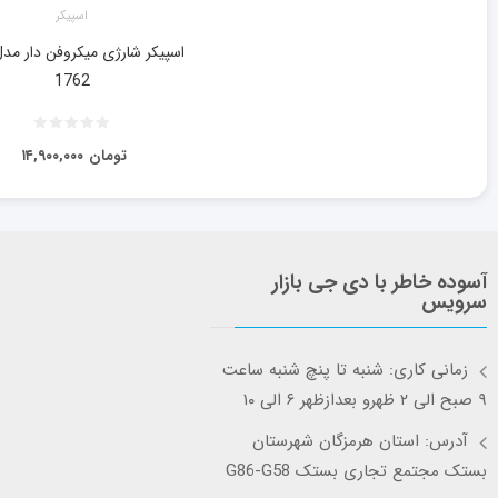
اسپیکر
1762
تومان
۱۴,۹۰۰,۰۰۰
آسوده خاطر با دی جی بازار
سرویس
زمانی کاری: شنبه تا پنچ شنبه ساعت
۹ صبح الی ۲ ظهرو بعدازظهر ۶ الی ۱۰
آدرس: استان هرمزگان شهرستان
بستک مجتمع تجاری بستک G86-G58