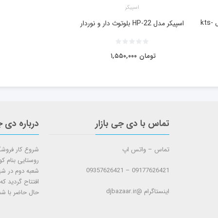
اسپیکر
اسپیکر شارژی میکروفن دار مدل kts-
اسپیکر مدل HP-22 بلوتوث دار و نوردار
تومان
۱,۵۵۰,۰۰۰
تماس با دی جی بازار
درباره دی ج
تماس – واتس اپ
روستایی بنام ک
09177626421 – 09357626421
افتتاح گردید که
اینستاگرام @djbazaar.ir
حال حاضر با شم