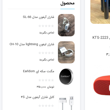
محصول
شارژر آیفون مدل SL-66
تماس بگیرید
شارژر ایفون lightning مدل CH-10
۳,
تماس بگیرید
مگنت سکه ای Earldom
تومان
۳۵۰,۰۰۰
کابل شارژر آیفون مدل ۴S