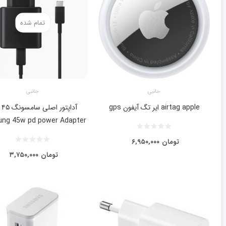
تمام شده
جانبی
جانبی
airtag apple ایر تگ آیفون gps
آدا
ng 45w pd power Adapter
تومان
۶,۹۵۰,۰۰۰
تومان
۳,۷۵۰,۰۰۰