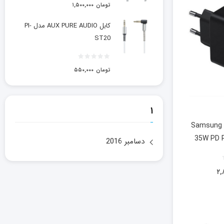
تومان
۱,۵۰۰,۰۰۰
کابل AUX PURE AUDIO مدل PI-
ST20
تومان
۵۵۰,۰۰۰
۱
آداپتور شارژر سامسونگ Samsung
35W PD 
دسامبر 2016
۲,