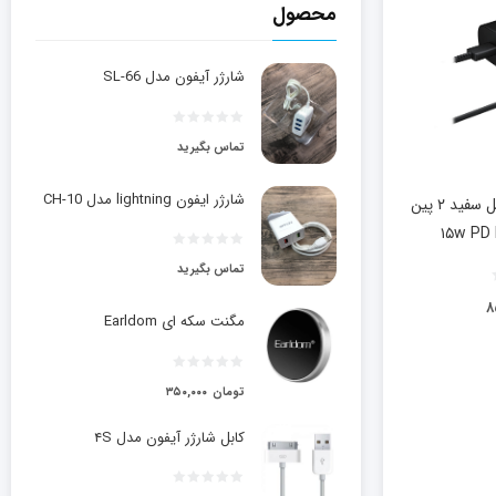
محصول
شارژر آیفون مدل SL-66
تماس بگیرید
شارژر ایفون lightning مدل CH-10
آداپتور شارژر ۱۵ وات با کابل سفید ۲ پین
۱۵w PD
تماس بگیرید
۸
مگنت سکه ای Earldom
تومان
۳۵۰,۰۰۰
کابل شارژر آیفون مدل ۴S