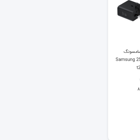
 سامسونگ
Samsung 25
t
۸