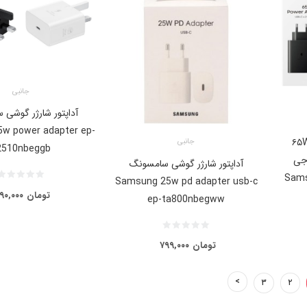
جانبی
آداپتور شارژر گوشی
w power adapter ep-
ر شارژر سریع دیواری ۶۵W
جانبی
2510nbeggb
جی
آداپتور شارژر گوشی سامسونگ
Sams
Samsung 25w pd adapter usb-c
تومان
۹۰,۰۰۰
ep-ta800nbegww
تومان
۷۹۹,۰۰۰
۳
۲