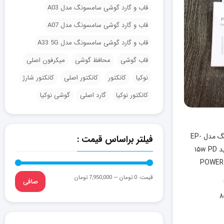
قاب و گارد گوشی سامسونگ مدل A03
قاب و گارد گوشی سامسونگ مدل A07
قاب و گارد گوشی سامسونگ مدل A33 5G
قاب گوشی
محافظ گوشی
میکرفون اصلی
نوکیا
کانکتور
کانکتور اصلی
کانکتور شارژ
کانکتور نوکیا
گارد اصلی
گوشی نوکیا
آداپتور سه پین سامسونگ مدل EP-
فیلتر براساس قیمت :
T1510NWEGEU سفید ۱۵w PD
POWER
قيمت:
0 تومان
—
7,950,000 تومان
صافی
۸