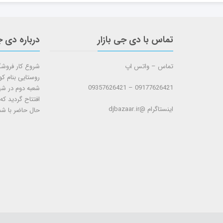
تماس با دی جی بازار
درباره دی ج
تماس – واتس اپ
روستایی بنام ک
09177626421 – 09357626421
افتتاح گردید که
اینستاگرام @djbazaar.ir
حال حاضر با شم