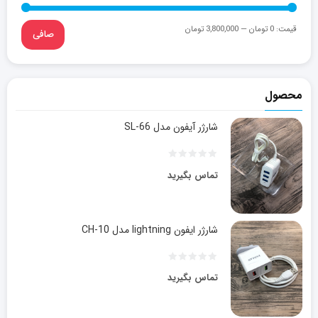
قيمت:
0 تومان
—
3,800,000 تومان
صافی
محصول
شارژر آیفون مدل SL-66
تماس بگیرید
شارژر ایفون lightning مدل CH-10
تماس بگیرید