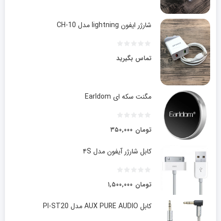
شارژر ایفون lightning مدل CH-10
تماس بگیرید
مگنت سکه ای Earldom
تومان
۳۵۰,۰۰۰
کابل شارژر آیفون مدل ۴S
تومان
۱,۵۰۰,۰۰۰
کابل AUX PURE AUDIO مدل PI-ST20