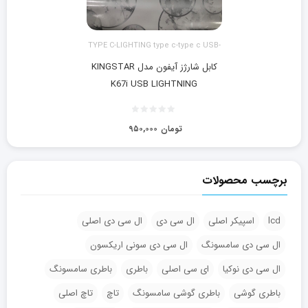
TYPE C-LIGHTING type c-type c USB-
LIGHTING آیفون
کابل شارژز آیفون مدل KINGSTAR
K67i USB LIGHTNING
تومان
۹۵۰,۰۰۰
برچسب محصولات
lcd
اسپیکر اصلی
ال سی دی
ال سی دی اصلی
ال سی دی سامسونگ
ال سی دی سونی اریکسون
ال سی دی نوکیا
ای سی اصلی
باطری
باطری سامسونگ
باطری گوشی
باطری گوشی سامسونگ
تاچ
تاچ اصلی