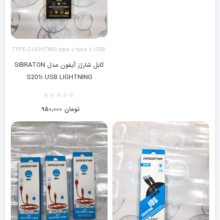
TYPE C-LIGHTING type c-type c USB-
LIGHTING آیفون
کابل شارژز آیفون مدل SIBRATON
S201i USB LIGHTNING
تومان
۹۵۰,۰۰۰