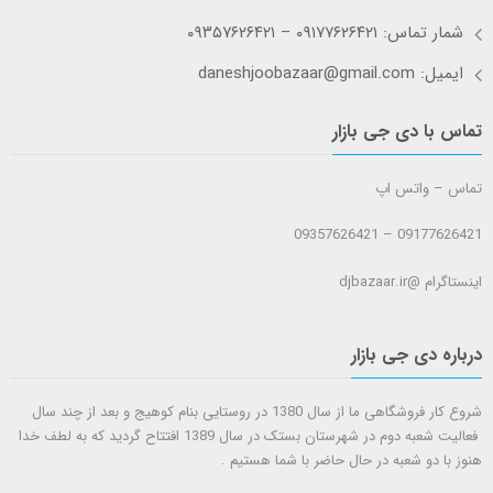
شمار تماس: ۰۹۱۷۷۶۲۶۴۲۱ – ۰۹۳۵۷۶۲۶۴۲۱
ایمیل: daneshjoobazaar@gmail.com
تماس با دی جی بازار
تماس – واتس اپ
09177626421 – 09357626421
اینستاگرام @djbazaar.ir
درباره دی جی بازار
شروع کار فروشگاهی ما از سال 1380 در روستایی بنام کوهیج و بعد از چند سال
فعالیت شعبه دوم در شهرستان بستک در سال 1389 افتتاح گردید که به لطف خدا
هنوز با دو شعبه در حال حاضر با شما هستيم .