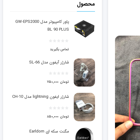
محصول
پاور کامپیوتر مدل GW-EPS2000
BL 90 PLUS
تماس بگیرید
شارژر آیفون مدل SL-66
تومان
۷۵۰,۰۰۰
شارژر ایفون lightning مدل CH-10
تومان
۸۵۰,۰۰۰
مگنت سکه ای Earldom