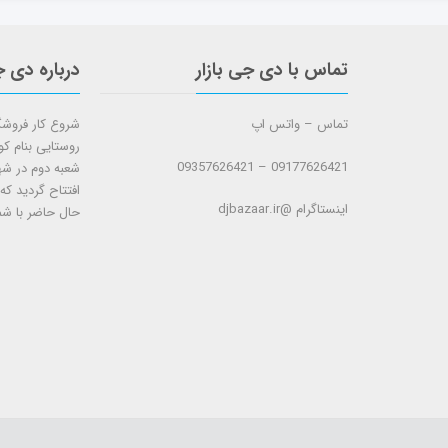
تماس با دی جی بازار
درباره دی ج
تماس – واتس اپ
روستایی بنام ک
09177626421 – 09357626421
افتتاح گردید که
اینستاگرام @djbazaar.ir
حال حاضر با شم