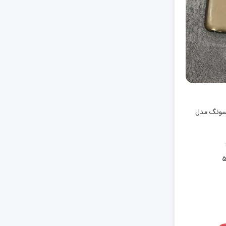
سونگ مدل
۵