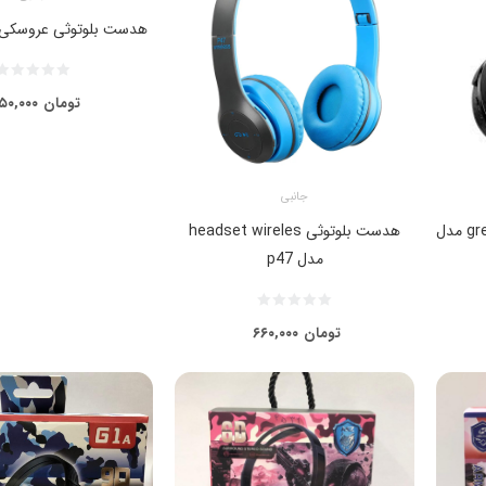
هدست بلوتوثی عروسکی مدل 
تومان
۵۰,۰۰۰
جانبی
هدست اسپیکر بلوتوثی green lion مدل
هدست بلوتوثی headset wireles
مدل p47
تومان
۶۶۰,۰۰۰