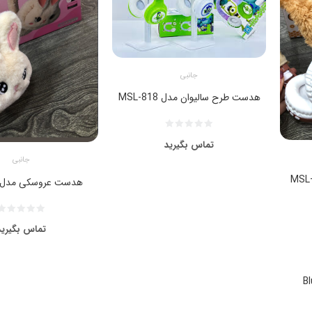
جانبی
هدست طرح سالیوان مدل MSL-818
تماس بگیرید
جانبی
هدست عروسکی مدل WBK861
تماس بگیرید