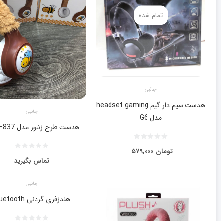
تمام شده
جانبی
هدست سیم دار گیم headset gaming
جانبی
مدل G6
هدست طرح زنبور مدل MSL–837
تومان
۵۷۹,۰۰۰
تماس بگیرید
جانبی
هندزفری گردنی BIuetooth