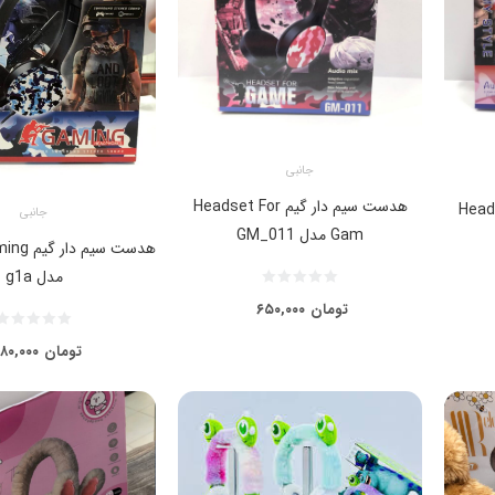
جانبی
هدست سیم دار گیم Headset For
 Headphones
جانبی
Gam مدل GM_011
هدست سیم
مدل g1a
تومان
۶۵۰,۰۰۰
تومان
۸۰,۰۰۰