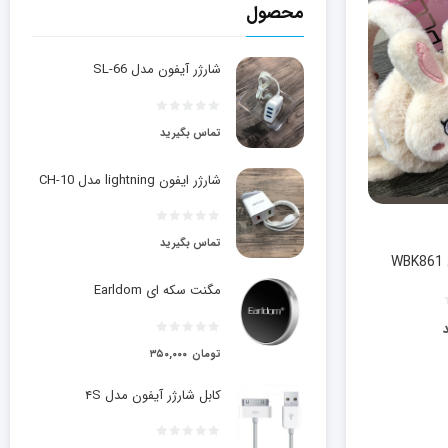
محصول
شارژر آیفون مدل SL-66
تماس بگیرید
شارژر ایفون lightning مدل CH-10
تماس بگیرید
مگنت سکه ای Earldom
تومان
۳۵۰,۰۰۰
کابل شارژر آیفون مدل ۴S