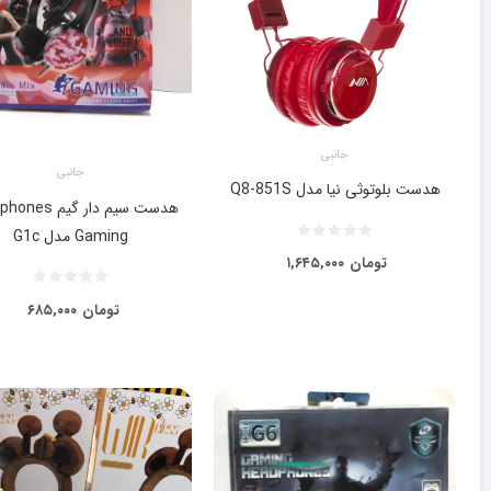
جانبی
جانبی
هدست بلوتوثی نیا مدل Q8-851S
هدست سیم دار گیم
Gaming مدل G1c
تومان
۱,۶۴۵,۰۰۰
تومان
۶۸۵,۰۰۰