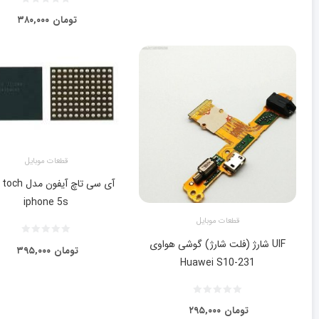
تومان
۳۸۰,۰۰۰
قطعات موبایل
آی سی تاچ آیفون
iphone 5s
قطعات موبایل
UIF شارژ (فلت شارژ) گوشی هواوی
تومان
۳۹۵,۰۰۰
Huawei S10-231
تومان
۲۹۵,۰۰۰