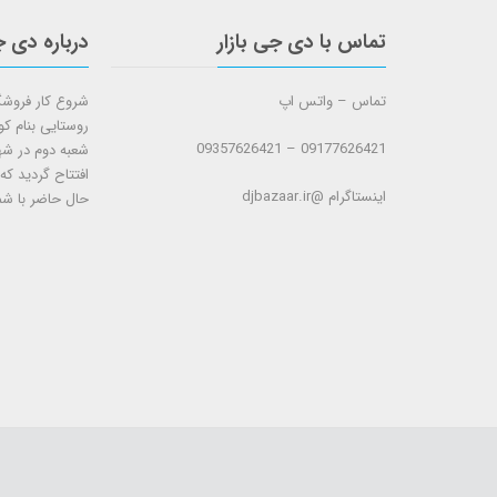
تماس با دی جی بازار
درباره دی ج
تماس – واتس اپ
روستایی بنام ک
09177626421 – 09357626421
افتتاح گردید که
اینستاگرام @djbazaar.ir
حال حاضر با شم