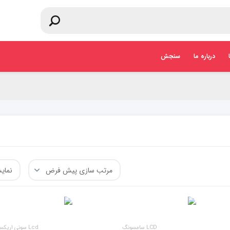
درباره ما
سنجش
LCD سامسونگ
Lcd سونی اریکسون