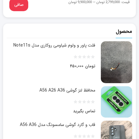
قيمت:
2,799,000 تومان
—
9,900,000 تومان
صافی
محصول
فلت پاور و ولوم شیاومی روکاری مدل Note11s
تومان
۴۵۰,۰۰۰
محافظ لنز گوشی A56 A26 A36
تماس بگیرید
قاب و گارد گوشی سامسونگ مدل A56 A36