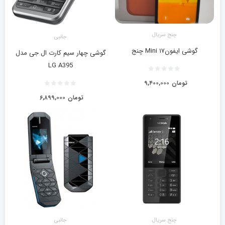
چنج سریال
جانبی
گوشی ایفون۱۷ Mini چنج
گوشی چهار سیم کارت ال جی مدل
LG A395
تومان
۹,۴۰۰,۰۰۰
تومان
۶,۸۹۹,۰۰۰
چنج سریال
جانبی