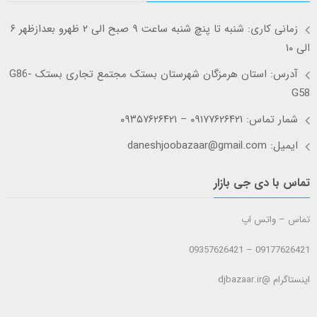
زمانی کاری: شنبه تا پنچ شنبه ساعت ۹ صبح الی ۲ ظهرو بعدازظهر ۶
الی ۱۰
آدرس: استان هرمزگان شهرستان بستک مجتمع تجاری بستک G86-
G58
شمار تماس: ۰۹۱۷۷۶۲۶۴۲۱ – ۰۹۳۵۷۶۲۶۴۲۱
ایمیل: daneshjoobazaar@gmail.com
تماس با دی جی بازار
تماس – واتس اپ
09177626421 – 09357626421
اینستاگرام @djbazaar.ir