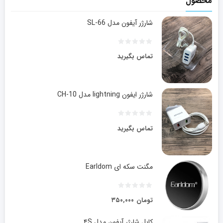
محصول
شارژر آیفون مدل SL-66
تماس بگیرید
شارژر ایفون lightning مدل CH-10
تماس بگیرید
مگنت سکه ای Earldom
تومان
۳۵۰,۰۰۰
کابل شارژر آیفون مدل ۴S