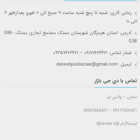
زمانی کاری: شنبه تا پنچ شنبه ساعت ۹ صبح الی ۲ ظهرو بعدازظهر ۶
الی ۱۰
آدرس: استان هرمزگان شهرستان بستک مجتمع تجاری بستک G86-
G58
شمار تماس: ۰۹۱۷۷۶۲۶۴۲۱ – ۰۹۳۵۷۶۲۶۴۲۱
ایمیل: daneshjoobazaar@gmail.com
تماس با دی جی بازار
تماس – واتس اپ
09177626421 – 09357626421
اینستاگرام @djbazaar.ir