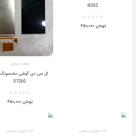
i8262
تومان
۴۵۰,۰۰۰
قطعات موبایل
ال سی دی گوشی سامسونگ 
S7260
تومان
۴۵۰,۰۰۰
Lcd سونی اریکسون
Lcd سونی اریکسون