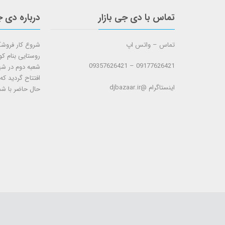
تماس با دی جی بازار
درباره دی ج
تماس – واتس اپ
روستایی بنام ک
09177626421 – 09357626421
افتتاح گردید که
اینستاگرام @djbazaar.ir
حال حاضر با شم