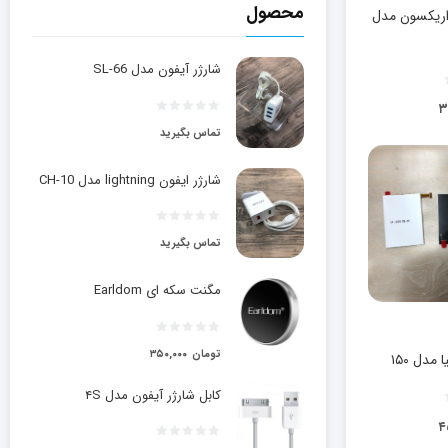
محصول
ریکسون مدل
شارژر آیفون مدل SL-66
۳
تماس بگیرید
شارژر ایفون lightning مدل CH-10
تماس بگیرید
مگنت سکه ای Earldom
تومان
۳۵۰,۰۰۰
دل ۱۵۰
کابل شارژر آیفون مدل ۴S
۴