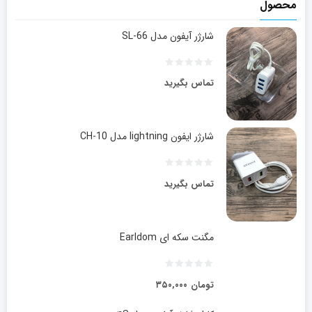
محصول
شارژر آیفون مدل SL-66
تماس بگیرید
شارژر ایفون lightning مدل CH-10
تماس بگیرید
مگنت سکه ای Earldom
تومان
۳۵۰,۰۰۰