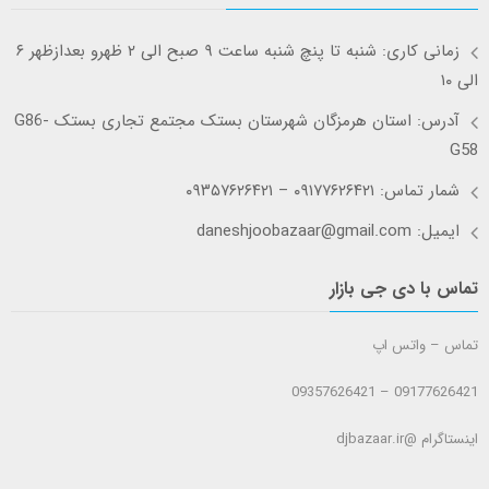
زمانی کاری: شنبه تا پنچ شنبه ساعت ۹ صبح الی ۲ ظهرو بعدازظهر ۶
الی ۱۰
آدرس: استان هرمزگان شهرستان بستک مجتمع تجاری بستک G86-
G58
شمار تماس: ۰۹۱۷۷۶۲۶۴۲۱ – ۰۹۳۵۷۶۲۶۴۲۱
ایمیل: daneshjoobazaar@gmail.com
تماس با دی جی بازار
تماس – واتس اپ
09177626421 – 09357626421
اینستاگرام @djbazaar.ir