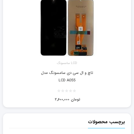
LCD سامسونگ
تاچ و ال سی دی سامسونگ مدل
LCD A055
تومان
۲,۶۰۰,۰۰۰
برچسب محصولات