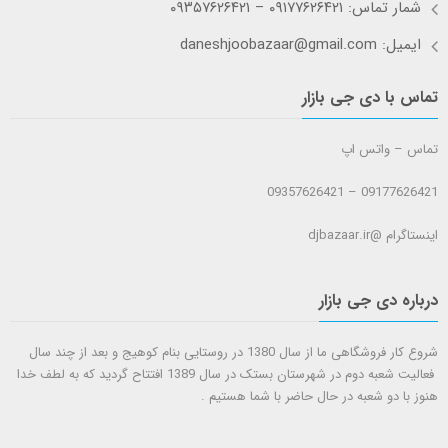
شمار تماس: ۰۹۱۷۷۶۲۶۴۲۱ – ۰۹۳۵۷۶۲۶۴۲۱
ایمیل: daneshjoobazaar@gmail.com
تماس با دی جی بازار
تماس – واتس اپ
09177626421 – 09357626421
اینستاگرام @djbazaar.ir
درباره دی جی بازار
شروع کار فروشگاهی ما از سال 1380 در روستایی بنام کوهیج و بعد از چند سال
فعالیت شعبه دوم در شهرستان بستک در سال 1389 افتتاح گردید که به لطف خدا
هنوز با دو شعبه در حال حاضر با شما هستيم .