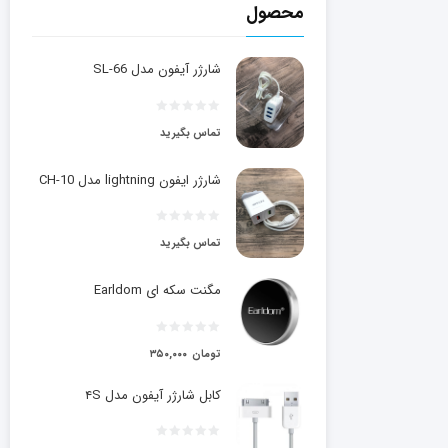
محصول
شارژر آیفون مدل SL-66
تماس بگیرید
شارژر ایفون lightning مدل CH-10
تماس بگیرید
مگنت سکه ای Earldom
تومان
۳۵۰,۰۰۰
کابل شارژر آیفون مدل ۴S