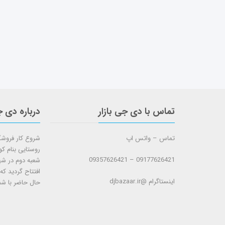
تماس با دی جی بازار
درباره دی ج
تماس – واتس اپ
روستایی بنام ک
09177626421 – 09357626421
افتتاح گردید که
اینستاگرام @djbazaar.ir
حال حاضر با شم