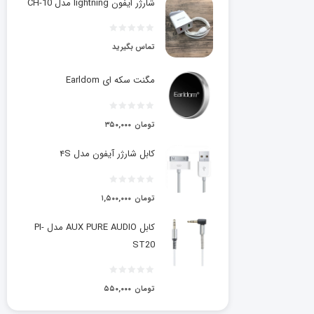
شارژر ایفون lightning مدل CH-10
تماس بگیرید
مگنت سکه ای Earldom
تومان
۳۵۰,۰۰۰
کابل شارژر آیفون مدل ۴S
تومان
۱,۵۰۰,۰۰۰
کابل AUX PURE AUDIO مدل PI-
ST20
تومان
۵۵۰,۰۰۰