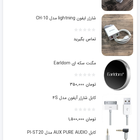
شارژر ایفون lightning مدل CH-10
تماس بگیرید
مگنت سکه ای Earldom
تومان
۳۵۰,۰۰۰
کابل شارژر آیفون مدل ۴S
تومان
۱,۵۰۰,۰۰۰
کابل AUX PURE AUDIO مدل PI-ST20