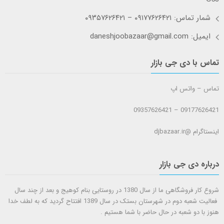
شمار تماس: ۰۹۱۷۷۶۲۶۴۲۱ – ۰۹۳۵۷۶۲۶۴۲۱
ایمیل: daneshjoobazaar@gmail.com
تماس با دی جی بازار
تماس – واتس اپ
09177626421 – 09357626421
اینستاگرام @djbazaar.ir
درباره دی جی بازار
شروع کار فروشگاهی ما از سال 1380 در روستایی بنام کوهیج و بعد از چند سال
فعالیت شعبه دوم در شهرستان بستک در سال 1389 افتتاح گردید که به لطف خدا
هنوز با دو شعبه در حال حاضر با شما هستيم .