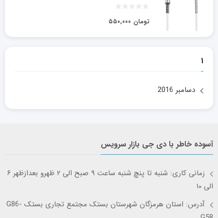
تومان
۵۵۰,۰۰۰
۱
دسامبر 2016
آسوده خاطر با دی جی بازار سرویس
زمانی کاری: شنبه تا پنچ شنبه ساعت ۹ صبح الی ۲ ظهرو بعدازظهر ۶
الی ۱۰
آدرس: استان هرمزگان شهرستان بستک مجتمع تجاری بستک G86-
G58