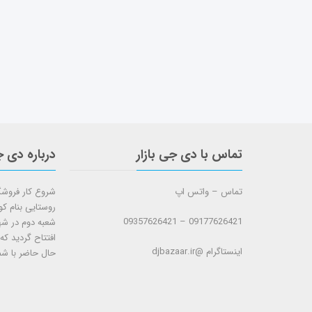
تماس با دی جی بازار
درباره دی ج
تماس – واتس اپ
روستایی بنام ک
09177626421 – 09357626421
افتتاح گردید که
اینستاگرام @djbazaar.ir
حال حاضر با شم