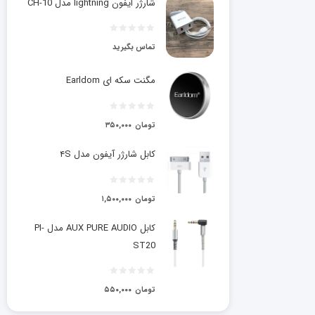
شارژر ایفون lightning مدل CH-10
تماس بگیرید
مگنت سکه ای Earldom
تومان
۳۵۰,۰۰۰
کابل شارژر آیفون مدل ۴S
تومان
۱,۵۰۰,۰۰۰
کابل AUX PURE AUDIO مدل PI-
ST20
تومان
۵۵۰,۰۰۰