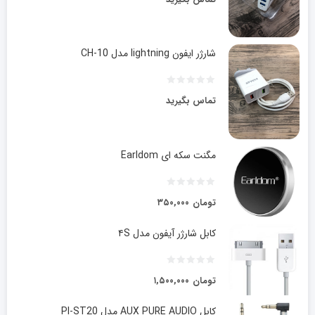
شارژر ایفون lightning مدل CH-10
تماس بگیرید
مگنت سکه ای Earldom
تومان
۳۵۰,۰۰۰
کابل شارژر آیفون مدل ۴S
تومان
۱,۵۰۰,۰۰۰
کابل AUX PURE AUDIO مدل PI-ST20