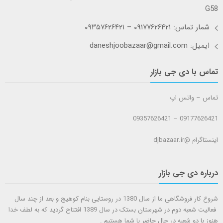
G58
شمار تماس: ۰۹۱۷۷۶۲۶۴۲۱ – ۰۹۳۵۷۶۲۶۴۲۱
ایمیل: daneshjoobazaar@gmail.com
تماس با دی جی بازار
تماس – واتس اپ
09177626421 – 09357626421
اینستاگرام @djbazaar.ir
درباره دی جی بازار
شروع کار فروشگاهی ما از سال 1380 در روستایی بنام کوهیج و بعد از چند سال
فعالیت شعبه دوم در شهرستان بستک در سال 1389 افتتاح گردید که به لطف خدا
هنوز با دو شعبه در حال حاضر با شما هستيم .