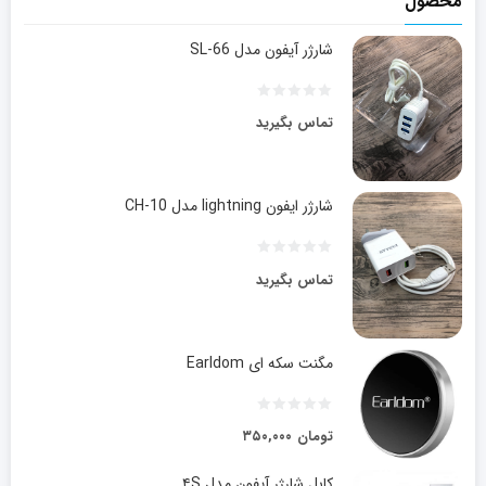
محصول
شارژر آیفون مدل SL-66
تماس بگیرید
شارژر ایفون lightning مدل CH-10
تماس بگیرید
مگنت سکه ای Earldom
تومان
۳۵۰,۰۰۰
کابل شارژر آیفون مدل ۴S