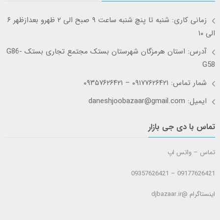
زمانی کاری: شنبه تا پنچ شنبه ساعت ۹ صبح الی ۲ ظهرو بعدازظهر ۶
الی ۱۰
آدرس: استان هرمزگان شهرستان بستک مجتمع تجاری بستک G86-
G58
شمار تماس: ۰۹۱۷۷۶۲۶۴۲۱ – ۰۹۳۵۷۶۲۶۴۲۱
ایمیل: daneshjoobazaar@gmail.com
تماس با دی جی بازار
تماس – واتس اپ
09177626421 – 09357626421
اینستاگرام @djbazaar.ir