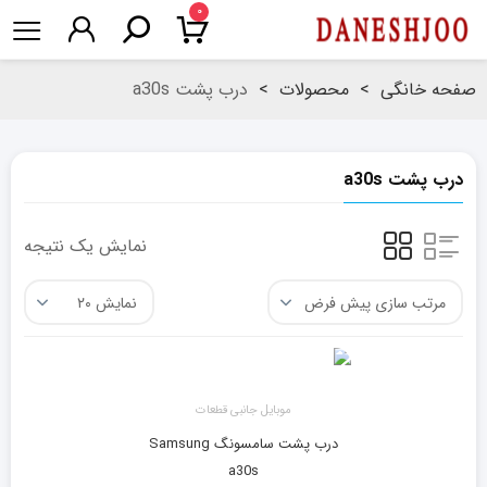
۰
صفحه خانگی
>
محصولات
>
درب پشت a30s
درب پشت a30s
نمایش یک نتیجه
موبایل جانبی قطعات
درب پشت سامسونگ Samsung
a30s