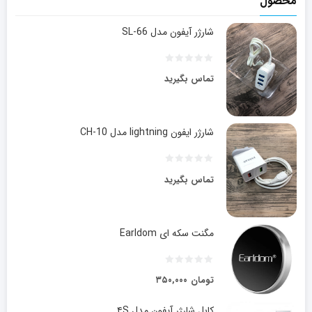
محصول
شارژر آیفون مدل SL-66
تماس بگیرید
شارژر ایفون lightning مدل CH-10
تماس بگیرید
مگنت سکه ای Earldom
تومان
۳۵۰,۰۰۰
کابل شارژر آیفون مدل ۴S