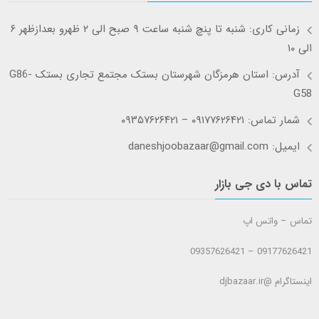
زمانی کاری: شنبه تا پنچ شنبه ساعت ۹ صبح الی ۲ ظهرو بعدازظهر ۶
الی ۱۰
آدرس: استان هرمزگان شهرستان بستک مجتمع تجاری بستک G86-
G58
شمار تماس: ۰۹۱۷۷۶۲۶۴۲۱ – ۰۹۳۵۷۶۲۶۴۲۱
ایمیل: daneshjoobazaar@gmail.com
تماس با دی جی بازار
تماس – واتس اپ
09177626421 – 09357626421
اینستاگرام @djbazaar.ir