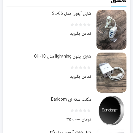
محصول
شارژر آیفون مدل SL-66
تماس بگیرید
شارژر ایفون lightning مدل CH-10
تماس بگیرید
مگنت سکه ای Earldom
تومان
۳۵۰,۰۰۰
کابل شارژر آیفون مدل ۴S