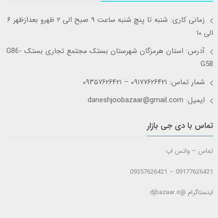
زمانی کاری: شنبه تا پنچ شنبه ساعت ۹ صبح الی ۲ ظهرو بعدازظهر ۶
الی ۱۰
آدرس: استان هرمزگان شهرستان بستک مجتمع تجاری بستک G86-
G58
شمار تماس: ۰۹۱۷۷۶۲۶۴۲۱ – ۰۹۳۵۷۶۲۶۴۲۱
ایمیل: daneshjoobazaar@gmail.com
تماس با دی جی بازار
تماس – واتس اپ
09177626421 – 09357626421
اینستاگرام @djbazaar.ir