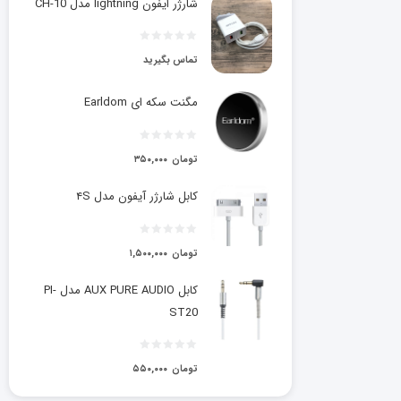
شارژر ایفون lightning مدل CH-10
تماس بگیرید
مگنت سکه ای Earldom
تومان
۳۵۰,۰۰۰
کابل شارژر آیفون مدل ۴S
تومان
۱,۵۰۰,۰۰۰
کابل AUX PURE AUDIO مدل PI-
ST20
تومان
۵۵۰,۰۰۰