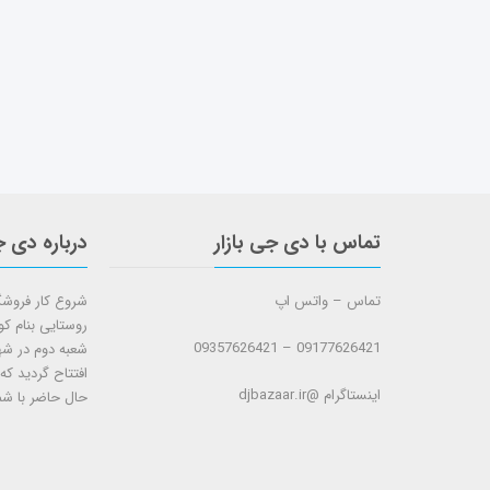
تماس با دی جی بازار
درباره دی ج
تماس – واتس اپ
روستایی بنام ک
09177626421 – 09357626421
افتتاح گردید که
اینستاگرام @djbazaar.ir
حال حاضر با شم