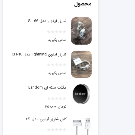
محصول
شارژر آیفون مدل SL-66
تماس بگیرید
شارژر ایفون lightning مدل CH-10
تماس بگیرید
مگنت سکه ای Earldom
تومان
۳۵۰,۰۰۰
کابل شارژر آیفون مدل ۴S