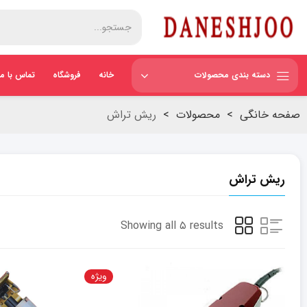
دسته بندی محصولات
خانه
فروشگاه
تماس با ما
صفحه خانگی
>
محصولات
>
ریش تراش
ریش تراش
Showing all ۵ results
ویژه