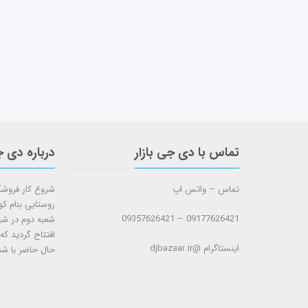
تماس با دی جی بازار
درباره دی ج
تماس – واتس اپ
روستایی بنام ک
09177626421 – 09357626421
افتتاح گردید که
اینستاگرام @djbazaar.ir
حال حاضر با شم