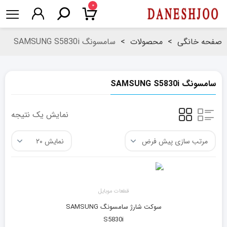
۰
صفحه خانگی
>
محصولات
>
سامسونگ SAMSUNG S5830i
سامسونگ SAMSUNG S5830i
نمایش یک نتیجه
قطعات موبایل
سوکت شارژ سامسونگ SAMSUNG
S5830i