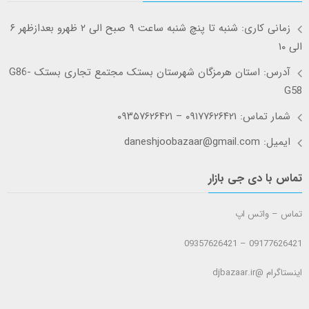
زمانی کاری: شنبه تا پنچ شنبه ساعت ۹ صبح الی ۲ ظهرو بعدازظهر ۶
الی ۱۰
آدرس: استان هرمزگان شهرستان بستک مجتمع تجاری بستک G86-
G58
شمار تماس: ۰۹۱۷۷۶۲۶۴۲۱ – ۰۹۳۵۷۶۲۶۴۲۱
ایمیل: daneshjoobazaar@gmail.com
تماس با دی جی بازار
تماس – واتس اپ
09177626421 – 09357626421
اینستاگرام @djbazaar.ir