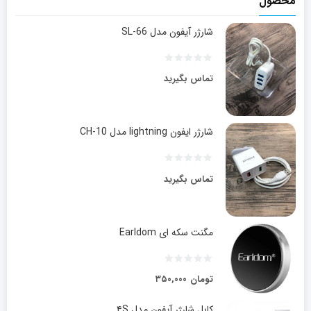
محصول
شارژر آیفون مدل SL-66
تماس بگیرید
شارژر ایفون lightning مدل CH-10
تماس بگیرید
مگنت سکه ای Earldom
تومان
۳۵۰,۰۰۰
کابل شارژر آیفون مدل ۴S