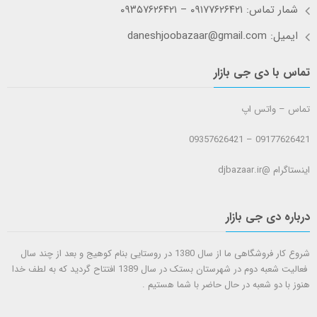
شمار تماس: ۰۹۱۷۷۶۲۶۴۲۱ – ۰۹۳۵۷۶۲۶۴۲۱
ایمیل: daneshjoobazaar@gmail.com
تماس با دی جی بازار
تماس – واتس اپ
09177626421 – 09357626421
اینستاگرام @djbazaar.ir
درباره دی جی بازار
شروع کار فروشگاهی ما از سال 1380 در روستایی بنام کوهیج و بعد از چند سال
فعالیت شعبه دوم در شهرستان بستک در سال 1389 افتتاح گردید که به لطف خدا
هنوز با دو شعبه در حال حاضر با شما هستيم .