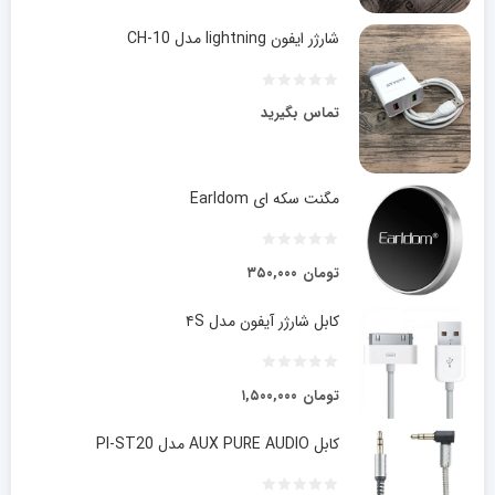
شارژر ایفون lightning مدل CH-10
تماس بگیرید
مگنت سکه ای Earldom
تومان
۳۵۰,۰۰۰
کابل شارژر آیفون مدل ۴S
تومان
۱,۵۰۰,۰۰۰
کابل AUX PURE AUDIO مدل PI-ST20