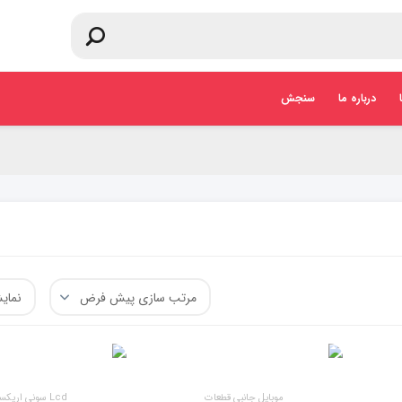
درباره ما
سنجش
موبایل جانبی قطعات
Lcd سونی اریکسون