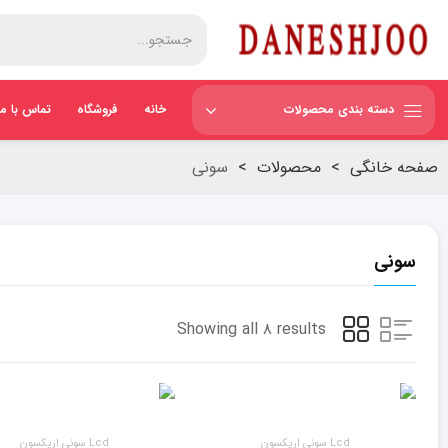
دسته بندی محصولات
خانه
فروشگاه
تماس با ما
صفحه خانگی
>
محصولات
>
سونی
سونی
Showing all ۸ results
Lcd سونی اریکسون
Lcd سونی اریکسون