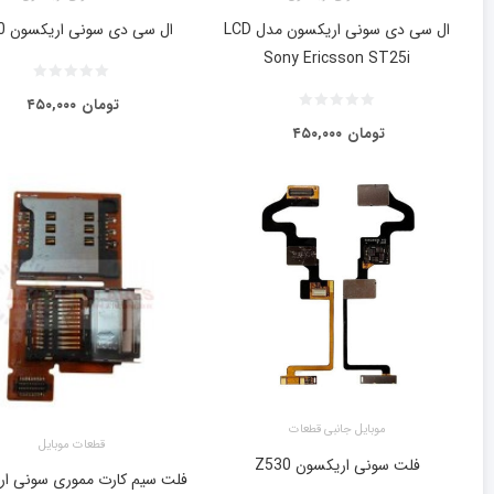
ال‌ سی ‌دی سونی اريكسون مدل LCD
ال سی دی سونی اریکسون z530
Sony Ericsson ST25i
تومان
۴۵۰,۰۰۰
تومان
۴۵۰,۰۰۰
موبایل جانبی قطعات
قطعات موبایل
فلت سونی اریکسون Z530
فلت سیم کارت مموری سونی ا