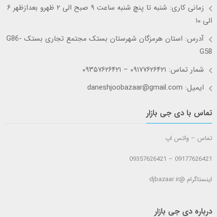
زمانی کاری: شنبه تا پنچ شنبه ساعت ۹ صبح الی ۲ ظهرو بعدازظهر ۶
الی ۱۰
آدرس: استان هرمزگان شهرستان بستک مجتمع تجاری بستک G86-
G58
شمار تماس: ۰۹۱۷۷۶۲۶۴۲۱ – ۰۹۳۵۷۶۲۶۴۲۱
ایمیل: daneshjoobazaar@gmail.com
تماس با دی جی بازار
تماس – واتس اپ
09177626421 – 09357626421
اینستاگرام @djbazaar.ir
درباره دی جی بازار