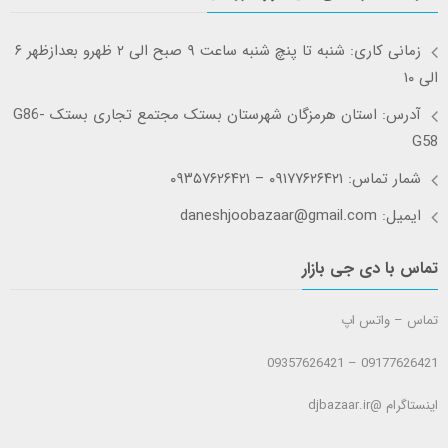
زمانی کاری: شنبه تا پنچ شنبه ساعت ۹ صبح الی ۲ ظهرو بعدازظهر ۶
الی ۱۰
آدرس: استان هرمزگان شهرستان بستک مجتمع تجاری بستک G86-
G58
شمار تماس: ۰۹۱۷۷۶۲۶۴۲۱ – ۰۹۳۵۷۶۲۶۴۲۱
ایمیل: daneshjoobazaar@gmail.com
تماس با دی جی بازار
تماس – واتس اپ
09177626421 – 09357626421
اینستاگرام @djbazaar.ir