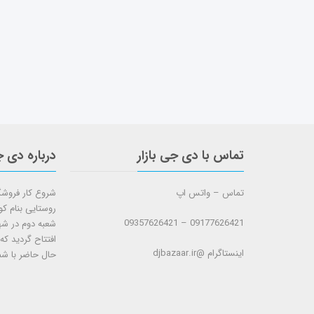
تماس با دی جی بازار
درباره دی ج
تماس – واتس اپ
روستایی بنام ک
09177626421 – 09357626421
افتتاح گردید که
اینستاگرام @djbazaar.ir
حال حاضر با شم