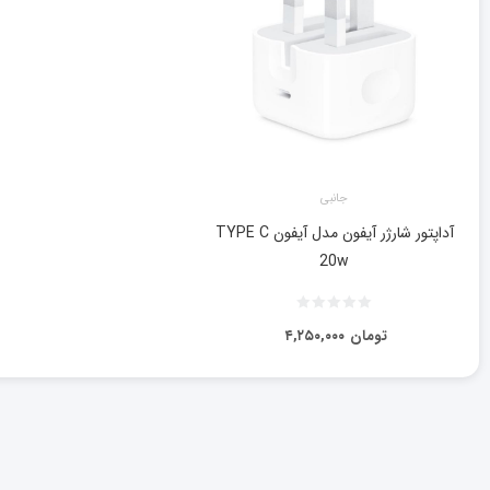
جانبی
آداپتور شارژر آیفون مدل آیفون TYPE C
20w
تومان
۴,۲۵۰,۰۰۰