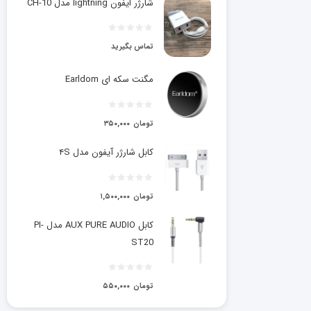
شارژر ایفون lightning مدل CH-10
تماس بگیرید
مگنت سکه ای Earldom
تومان
۳۵۰,۰۰۰
کابل شارژر آیفون مدل ۴S
تومان
۱,۵۰۰,۰۰۰
کابل AUX PURE AUDIO مدل PI-
ST20
تومان
۵۵۰,۰۰۰