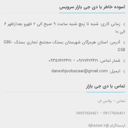
آسوده خاطر با دی جی بازار سرویس
زمانی کاری: شنبه تا پنچ شنبه ساعت ۹ صبح الی ۲ ظهرو بعدازظهر ۶
الی ۱۰
آدرس: استان هرمزگان شهرستان بستک مجتمع تجاری بستک G86-
G58
شمار تماس: ۰۹۱۷۷۶۲۶۴۲۱ – ۰۹۳۵۷۶۲۶۴۲۱
ایمیل: daneshjoobazaar@gmail.com
تماس با دی جی بازار
تماس – واتس اپ
09177626421 – 09357626421
اینستاگرام @djbazaar.ir