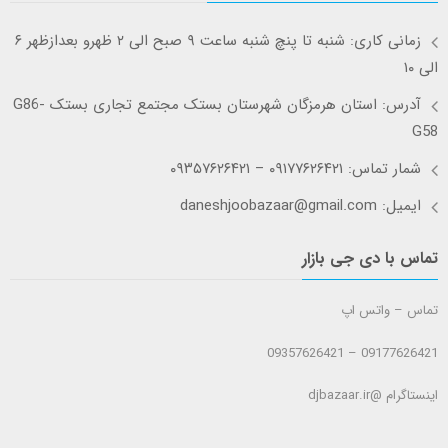
زمانی کاری: شنبه تا پنچ شنبه ساعت ۹ صبح الی ۲ ظهرو بعدازظهر ۶
الی ۱۰
آدرس: استان هرمزگان شهرستان بستک مجتمع تجاری بستک G86-
G58
شمار تماس: ۰۹۱۷۷۶۲۶۴۲۱ – ۰۹۳۵۷۶۲۶۴۲۱
ایمیل: daneshjoobazaar@gmail.com
تماس با دی جی بازار
تماس – واتس اپ
09177626421 – 09357626421
اینستاگرام @djbazaar.ir