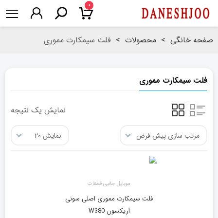
۰
صفحه خانگی
>
محصولات
>
فلت سیمکارت مموری
فلت سیمکارت مموری
نمایش یک نتیجه
موبایل جانبی قطعات
فلت سیمکارت مموری اصلی سونی
اریکسون W380