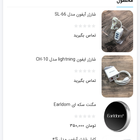
محصول
شارژر آیفون مدل SL-66
تماس بگیرید
شارژر ایفون lightning مدل CH-10
تماس بگیرید
مگنت سکه ای Earldom
تومان
۳۵۰,۰۰۰
کابل شارژر آیفون مدل ۴S