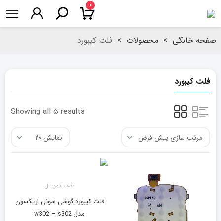
۰
صفحه خانگی
>
محصولات
>
فلت کیبورد
فلت کیبورد
Showing all ۵ results
قطعات موبایل
فلت کیبورد گوشی سونی اریکسون
مدل w302 – s302