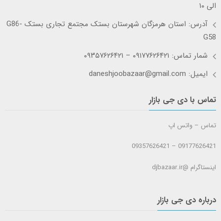
الی ۱۰
آدرس: استان هرمزگان شهرستان بستک مجتمع تجاری بستک G86-
G58
شمار تماس: ۰۹۱۷۷۶۲۶۴۲۱ – ۰۹۳۵۷۶۲۶۴۲۱
ایمیل: daneshjoobazaar@gmail.com
تماس با دی جی بازار
تماس – واتس اپ
09177626421 – 09357626421
اینستاگرام @djbazaar.ir
درباره دی جی بازار