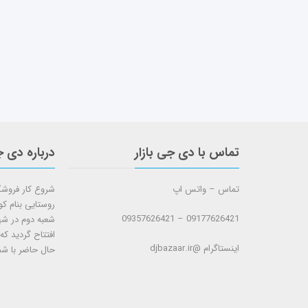
تماس با دی جی بازار
درباره دی ج
تماس – واتس اپ
روستایی بنام ک
09177626421 – 09357626421
افتتاح گردید که
اینستاگرام @djbazaar.ir
حال حاضر با شم