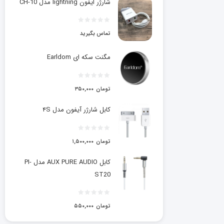
شارژر ایفون lightning مدل CH-10
تماس بگیرید
مگنت سکه ای Earldom
تومان
۳۵۰,۰۰۰
کابل شارژر آیفون مدل ۴S
تومان
۱,۵۰۰,۰۰۰
کابل AUX PURE AUDIO مدل PI-
ST20
تومان
۵۵۰,۰۰۰