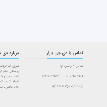
تماس با دی جی بازار
درباره دی ج
تماس – واتس اپ
روستایی بنام ک
09177626421 – 09357626421
افتتاح گردید که
اینستاگرام @djbazaar.ir
حال حاضر با شم