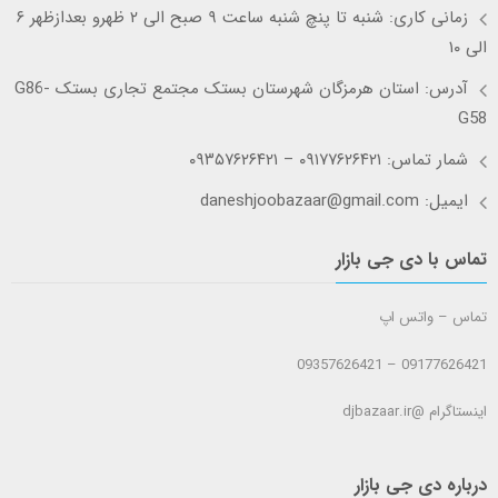
زمانی کاری: شنبه تا پنچ شنبه ساعت ۹ صبح الی ۲ ظهرو بعدازظهر ۶
الی ۱۰
آدرس: استان هرمزگان شهرستان بستک مجتمع تجاری بستک G86-
G58
شمار تماس: ۰۹۱۷۷۶۲۶۴۲۱ – ۰۹۳۵۷۶۲۶۴۲۱
ایمیل: daneshjoobazaar@gmail.com
تماس با دی جی بازار
تماس – واتس اپ
09177626421 – 09357626421
اینستاگرام @djbazaar.ir
درباره دی جی بازار