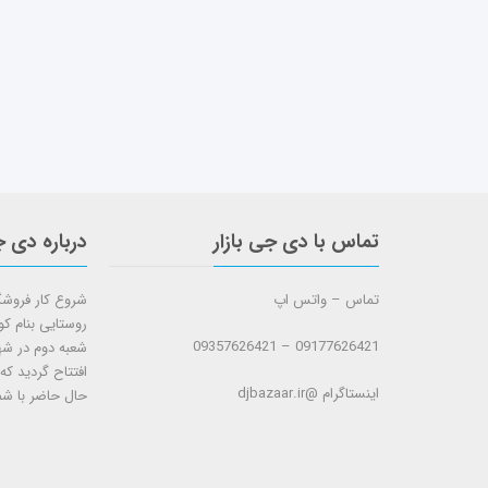
تماس با دی جی بازار
درباره دی ج
تماس – واتس اپ
روستایی بنام ک
09177626421 – 09357626421
افتتاح گردید که
اینستاگرام @djbazaar.ir
حال حاضر با شم