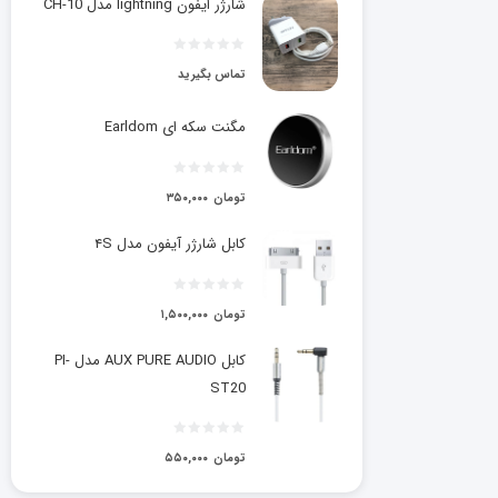
شارژر ایفون lightning مدل CH-10
تماس بگیرید
مگنت سکه ای Earldom
تومان
۳۵۰,۰۰۰
کابل شارژر آیفون مدل ۴S
تومان
۱,۵۰۰,۰۰۰
کابل AUX PURE AUDIO مدل PI-
ST20
تومان
۵۵۰,۰۰۰