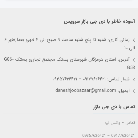
آسوده خاطر با دی جی بازار سرویس
زمانی کاری: شنبه تا پنچ شنبه ساعت ۹ صبح الی ۲ ظهرو بعدازظهر ۶
الی ۱۰
آدرس: استان هرمزگان شهرستان بستک مجتمع تجاری بستک G86-
G58
شمار تماس: ۰۹۱۷۷۶۲۶۴۲۱ – ۰۹۳۵۷۶۲۶۴۲۱
ایمیل: daneshjoobazaar@gmail.com
تماس با دی جی بازار
تماس – واتس اپ
09177626421 – 09357626421