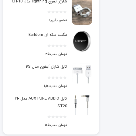
شارژر ایفون lightning مدل CH-10
تماس بگیرید
مگنت سکه ای Earldom
تومان
۳۵۰,۰۰۰
کابل شارژر آیفون مدل ۴S
تومان
۱,۵۰۰,۰۰۰
کابل AUX PURE AUDIO مدل PI-
ST20
تومان
۵۵۰,۰۰۰