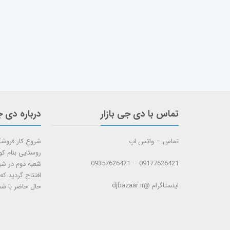
تماس با دی جی بازار
درباره دی ج
تماس – واتس اپ
روستایی بنام ک
09177626421 – 09357626421
افتتاح گردید که
اینستاگرام @djbazaar.ir
حال حاضر با شم