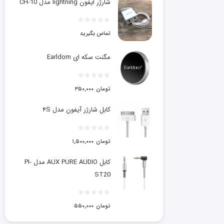
شارژر ایفون lightning مدل CH-10
تماس بگیرید
مگنت سکه ای Earldom
تومان
۳۵۰,۰۰۰
کابل شارژر آیفون مدل ۴S
تومان
۱,۵۰۰,۰۰۰
کابل AUX PURE AUDIO مدل PI-
ST20
تومان
۵۵۰,۰۰۰