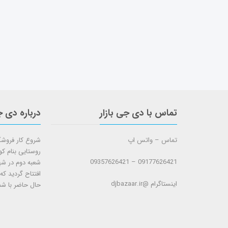
تماس با دی جی بازار
درباره دی ج
تماس – واتس اپ
روستایی بنام ک
09177626421 – 09357626421
افتتاح گردید که
اینستاگرام @djbazaar.ir
حال حاضر با شم