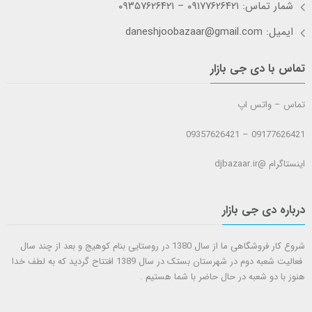
شمار تماس: ۰۹۱۷۷۶۲۶۴۲۱ – ۰۹۳۵۷۶۲۶۴۲۱
ایمیل: daneshjoobazaar@gmail.com
تماس با دی جی بازار
تماس – واتس اپ
09177626421 – 09357626421
اینستاگرام @djbazaar.ir
درباره دی جی بازار
شروع کار فروشگاهی ما از سال 1380 در روستایی بنام کوهیج و بعد از چند سال
فعالیت شعبه دوم در شهرستان بستک در سال 1389 افتتاح گردید که به لطف خدا
هنوز با دو شعبه در حال حاضر با شما هستيم .