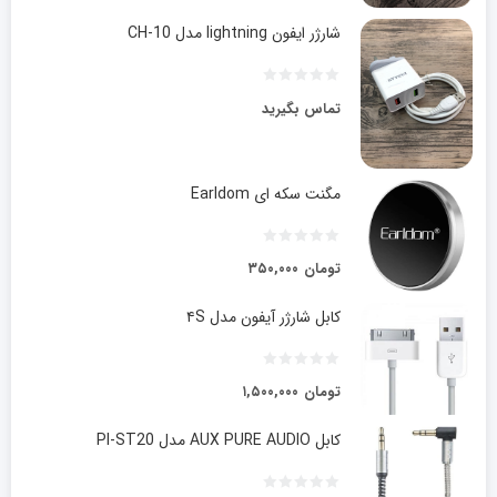
شارژر ایفون lightning مدل CH-10
تماس بگیرید
مگنت سکه ای Earldom
تومان
۳۵۰,۰۰۰
کابل شارژر آیفون مدل ۴S
تومان
۱,۵۰۰,۰۰۰
کابل AUX PURE AUDIO مدل PI-ST20