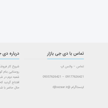
تماس با دی جی بازار
درباره دی ج
تماس – واتس اپ
روستایی بنام ک
09177626421 – 09357626421
افتتاح گردید که
اینستاگرام @djbazaar.ir
حال حاضر با شم