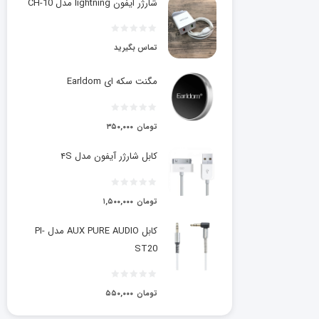
شارژر ایفون lightning مدل CH-10
تماس بگیرید
مگنت سکه ای Earldom
تومان
۳۵۰,۰۰۰
کابل شارژر آیفون مدل ۴S
تومان
۱,۵۰۰,۰۰۰
کابل AUX PURE AUDIO مدل PI-
ST20
تومان
۵۵۰,۰۰۰