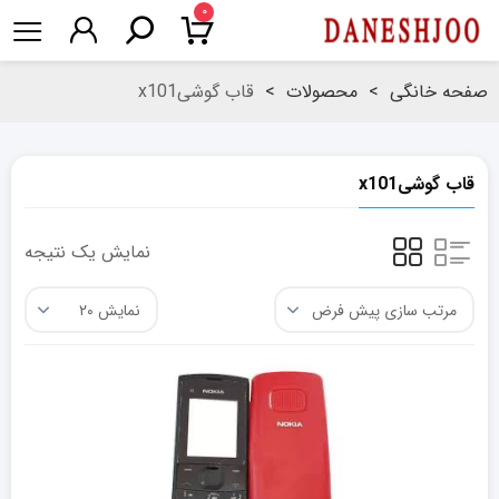
۰
صفحه خانگی
>
محصولات
>
قاب گوشیx101
قاب گوشیx101
نمایش یک نتیجه