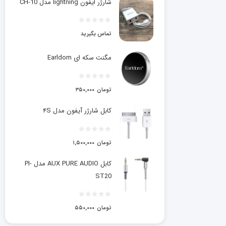
شارژر ایفون lightning مدل CH-10
تماس بگیرید
مگنت سکه ای Earldom
تومان
۳۵۰,۰۰۰
کابل شارژر آیفون مدل ۴S
تومان
۱,۵۰۰,۰۰۰
کابل AUX PURE AUDIO مدل PI-
ST20
تومان
۵۵۰,۰۰۰