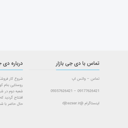
تماس با دی جی بازار
درباره دی ج
تماس – واتس اپ
روستایی بنام ک
09177626421 – 09357626421
افتتاح گردید که
اینستاگرام @djbazaar.ir
حال حاضر با شم