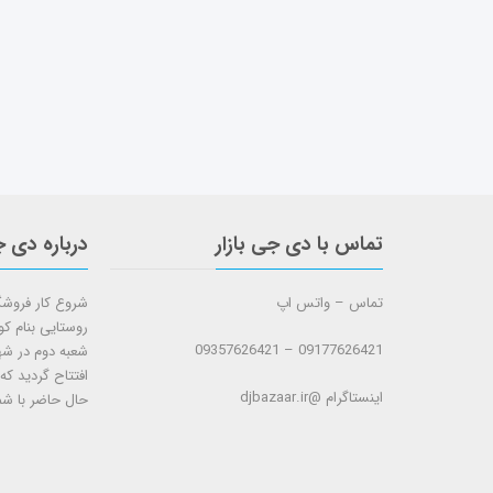
تماس با دی جی بازار
درباره دی ج
تماس – واتس اپ
روستایی بنام ک
09177626421 – 09357626421
افتتاح گردید که
اینستاگرام @djbazaar.ir
حال حاضر با شم