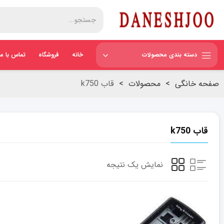
دسته بندی محصولات
خانه
فروشگاه
تماس با ما
صفحه خانگی
>
محصولات
>
قاب k750
قاب k750
نمایش یک نتیجه