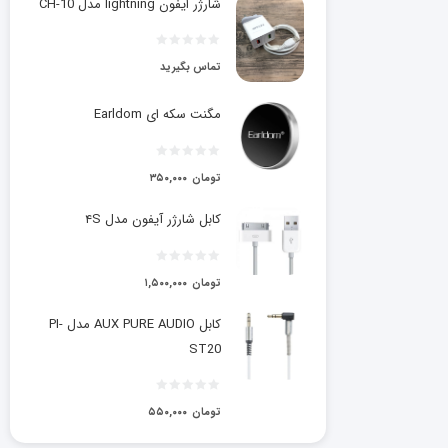
شارژر ایفون lightning مدل CH-10
تماس بگیرید
مگنت سکه ای Earldom
تومان
۳۵۰,۰۰۰
کابل شارژر آیفون مدل ۴S
تومان
۱,۵۰۰,۰۰۰
کابل AUX PURE AUDIO مدل PI-
ST20
تومان
۵۵۰,۰۰۰