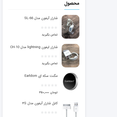
محصول
شارژر آیفون مدل SL-66
تماس بگیرید
شارژر ایفون lightning مدل CH-10
تماس بگیرید
مگنت سکه ای Earldom
تومان
۳۵۰,۰۰۰
کابل شارژر آیفون مدل ۴S