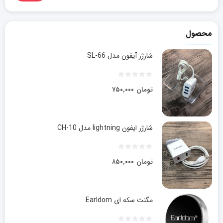
محصول
شارژر آیفون مدل SL-66
تومان
۷۵۰,۰۰۰
شارژر ایفون lightning مدل CH-10
تومان
۸۵۰,۰۰۰
مگنت سکه ای Earldom