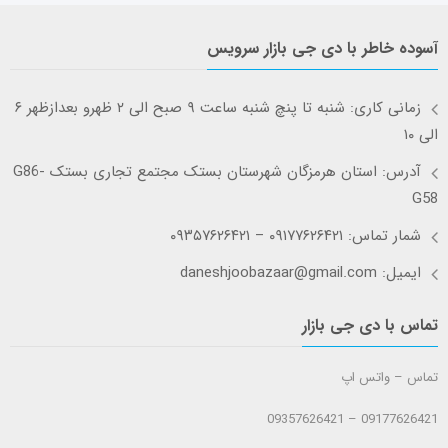
آسوده خاطر با دی جی بازار سرویس
زمانی کاری: شنبه تا پنچ شنبه ساعت ۹ صبح الی ۲ ظهرو بعدازظهر ۶
الی ۱۰
آدرس: استان هرمزگان شهرستان بستک مجتمع تجاری بستک G86-
G58
شمار تماس: ۰۹۱۷۷۶۲۶۴۲۱ – ۰۹۳۵۷۶۲۶۴۲۱
ایمیل: daneshjoobazaar@gmail.com
تماس با دی جی بازار
تماس – واتس اپ
09177626421 – 09357626421