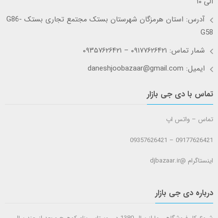
الی ۱۰
آدرس: استان هرمزگان شهرستان بستک مجتمع تجاری بستک G86-
G58
شمار تماس: ۰۹۱۷۷۶۲۶۴۲۱ – ۰۹۳۵۷۶۲۶۴۲۱
ایمیل: daneshjoobazaar@gmail.com
تماس با دی جی بازار
تماس – واتس اپ
09177626421 – 09357626421
اینستاگرام @djbazaar.ir
درباره دی جی بازار