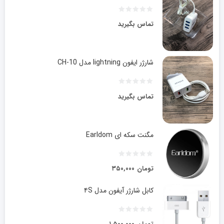
تماس بگیرید
شارژر ایفون lightning مدل CH-10
تماس بگیرید
مگنت سکه ای Earldom
تومان
۳۵۰,۰۰۰
کابل شارژر آیفون مدل ۴S